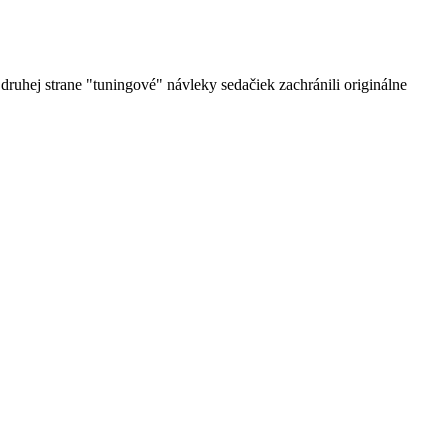
ruhej strane "tuningové" návleky sedačiek zachránili originálne