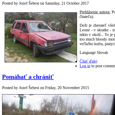
Posted by
Jozef Šebest
on
Saturday, 21 October 2017
Prehlásenie autora:
Po
čitateľa).
Deži je zberateľ vše
Leone - v skratke - 
nikto v okolí... To j
too much bloody money
veľkého kufra, piatyc
Language
Slovak
Čítať ďalej
Log in
to post comme
Pomáhať a chrániť
Posted by
Jozef Šebest
on
Friday, 20 November 2015