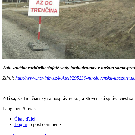
Táto značka rozbúrila stojaté vody tankodromov v našom samosprá
Zdroj:
http://www.novinky.cz/koktejl/295239-na-slovensku-upozornuje
Zdá sa, že Trenčiansky samosprávny kraj a Slovenská správa ciest sa 
Language
Slovak
Čítať ďalej
Log in
to post comments