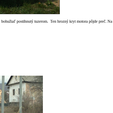
bohužiaľ postihnutý tuzerom. Ten hrozný kryt motora pôjde preč. Na d