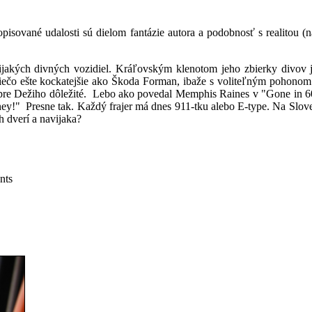
pisované udalosti sú dielom fantázie autora a podobnosť s realitou (n
lijakých divných vozidiel. Kráľovským klenotom jeho zbierky divov
niečo ešte kockatejšie ako Škoda Forman, ibaže s voliteľným pohon
e pre Dežiho dôležité. Lebo ako povedal Memphis Raines v "Gone in 60 
!" Presne tak. Každý frajer má dnes 911-tku alebo E-type. Na Slovensk
h dverí a navijaka?
nts