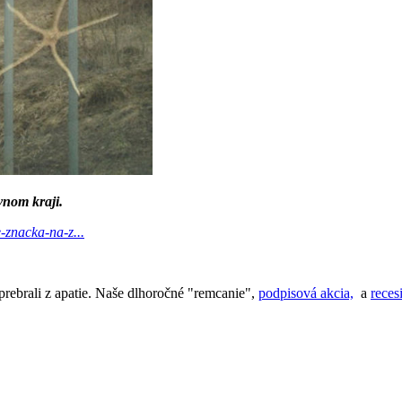
vnom kraji.
-znacka-na-z...
prebrali z apatie. Naše dlhoročné "remcanie",
podpisová akcia,
a
reces