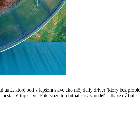
 tri autá, ktoré boli v lepšom stave ako môj daily driver (ktorý bez p
mesta. V top stave. Fakt vozil len futbalistov v nedeľu. Ibaže už bol st