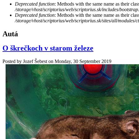
Deprecated function
: Methods with the same name as their class
/storage/vhost/scriptorius/web/scriptorius.sk/includes/bootstrap
Deprecated function
: Methods with the same name as their clas
/storage/vhost/scriptorius/web/scriptorius.sk/sites/all/modules/
Autá
O škrečkoch v starom železe
Posted by
Jozef Šebest
on
Monday, 30 September 2019