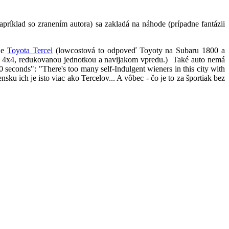
apríklad so zranením autora) sa zakladá na náhode (prípadne fantázii
 je
Toyota Tercel
(lowcostová to odpoveď Toyoty na Subaru 1800 a
om 4x4, redukovanou jednotkou a navijakom vpredu.) Také auto nemá
seconds": "There's too many self-Indulgent wieners in this city with
u ich je isto viac ako Tercelov... A vôbec - čo je to za športiak bez