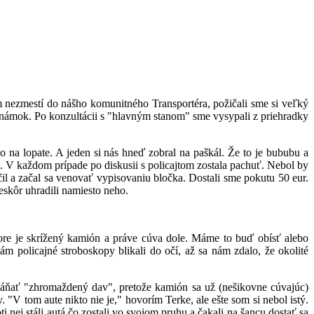
 nezmestí do nášho komunitného Transportéra, požičali sme si veľký
známok. Po konzultácii s "hlavným stanom" sme vysypali z priehradky
ko na lopate. A jeden si nás hneď zobral na paškál. Že to je bububu a
 V každom prípade po diskusii s policajtom zostala pachuť. Nebol by
l a začal sa venovať vypisovaniu bločka. Dostali sme pokutu 50 eur.
eskôr uhradili namiesto neho.
ore je skrížený kamión a práve cúva dole. Máme to buď obísť alebo
ám policajné stroboskopy blikali do očí, až sa nám zdalo, že okolité
ozháňať "zhromaždený dav", pretože kamión sa už (nešikovne cúvajúc)
V tom aute nikto nie je," hovorím Terke, ale ešte som si nebol istý.
i nej stáli autá čo zostali vo svojom pruhu a čakali na šancu dostať sa