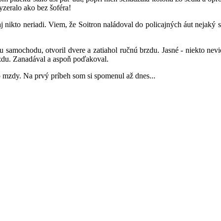
yzeralo ako bez šoféra!
ikto neriadi. Viem, že Soitron naládoval do policajných áut nejaký st
 samochodu, otvoril dvere a zatiahol ručnú brzdu. Jasné - niekto nev
rzdu. Zanadával a aspoň poďakoval.
 mzdy. Na prvý príbeh som si spomenul až dnes...