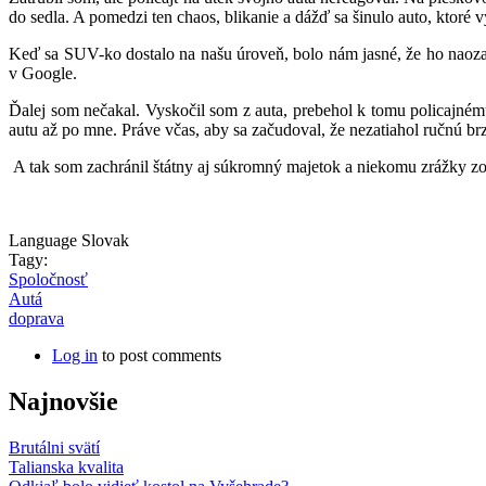
do sedla. A pomedzi ten chaos, blikanie a dážď sa šinulo auto, ktoré v
Keď sa SUV-ko dostalo na našu úroveň, bolo nám jasné, že ho naozaj n
v Google.
Ďalej som nečakal. Vyskočil som z auta, prebehol k tomu policajnému
autu až po mne. Práve včas, aby sa začudoval, že nezatiahol ručnú b
A tak som zachránil štátny aj súkromný majetok a niekomu zrážky zo
Language
Slovak
Tagy:
Spoločnosť
Autá
doprava
Log in
to post comments
Najnovšie
Brutálni svätí
Talianska kvalita