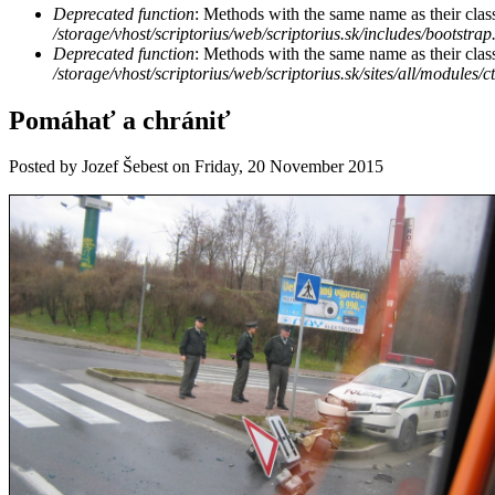
Deprecated function
: Methods with the same name as their class
/storage/vhost/scriptorius/web/scriptorius.sk/includes/bootstrap
Deprecated function
: Methods with the same name as their clas
/storage/vhost/scriptorius/web/scriptorius.sk/sites/all/modules/
Pomáhať a chrániť
Posted by
Jozef Šebest
on
Friday, 20 November 2015