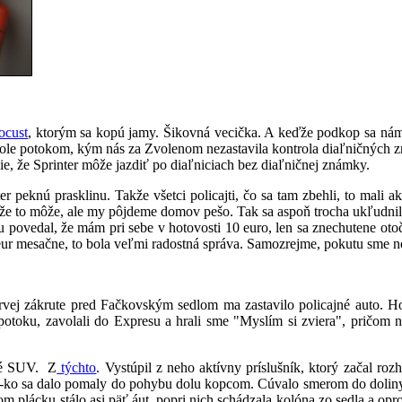
ocust
, ktorým sa kopú jamy. Šikovná vecička. A keďže podkop sa nám
dole potokom, kým nás za Zvolenom nezastavila kontrola diaľničných 
ie, že Sprinter môže jazdiť po diaľniciach bez diaľničnej známky.
 peknú prasklinu. Takže všetci policajti, čo sa tam zbehli, to mali a
e to môže, ale my pôjdeme domov pešo. Tak sa aspoň trocha ukľudnil.
povedal, že mám pri sebe v hotovosti 10 euro, len sa znechutene otoči
2 eur mesačne, to bola veľmi radostná správa. Samozrejme, pokutu sme n
vej zákrute pred Fačkovským sedlom ma zastavilo policajné auto. H
i potoku, zavolali do Expresu a hrali sme "Myslím si zviera", pričom n
jné SUV. Z
týchto
. Vystúpil z neho aktívny príslušník, ktorý začal r
V-ko sa dalo pomaly do pohybu dolu kopcom. Cúvalo smerom do doliny. "
m plácku stálo asi päť áut, popri nich schádzala kolóna zo sedla a oprot