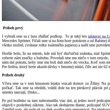
Príbeh prvý
I vybrali sme sa z lazu zháňať podkop. To je taký ten
nástavec na L
Mercedes Sprinter. Fičali sme si na ňom hore potokom a od Babinej 
všetko možné, (vrátane rolky toaletného papiera) a našli sme potvrden
Horšie bolo, že na mieste, kde má byť diaľničná známka, mal Sprinter
zoberie nám značky a bububu. Povedali sme mu niečo v tom zmysle, ž
nám dal pokutu, keby sme mu boli dali niečo do vrecka. Keď som mu 
Pre šoféra, ktorý berie akurát dávky v hmotnej núdzi, čiže ani nie 6
Príbeh druhý
Včera sme sa v tom hnusnom lejaku vracali domov zo Žiliny. Na pr
počkať. Tak sme sa obrátili, vrátili dole na ten pieskový plácok pr
smreky tancujú. Disko...
Po pol hodinke sa tam nahromadilo viac áut, aj jedno nové polica
objavil v poslednej zákrute. Ako tak sledujeme dianie, policajné SU
Zatrúbil som, ale policajt na útek svojho auta nereagoval. Na pieskovo