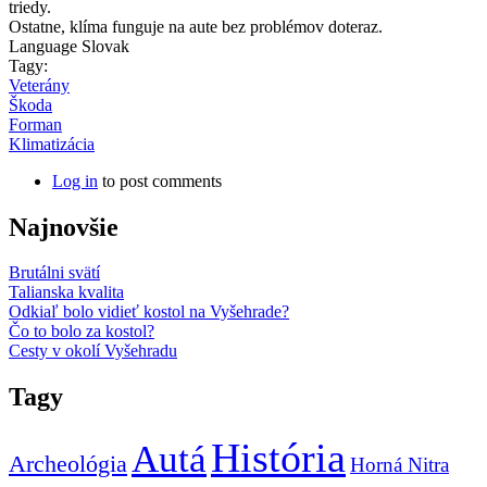
triedy.
Ostatne, klíma funguje na aute bez problémov doteraz.
Language
Slovak
Tagy:
Veterány
Škoda
Forman
Klimatizácia
Log in
to post comments
Najnovšie
Brutálni svätí
Talianska kvalita
Odkiaľ bolo vidieť kostol na Vyšehrade?
Čo to bolo za kostol?
Cesty v okolí Vyšehradu
Tagy
História
Autá
Archeológia
Horná Nitra