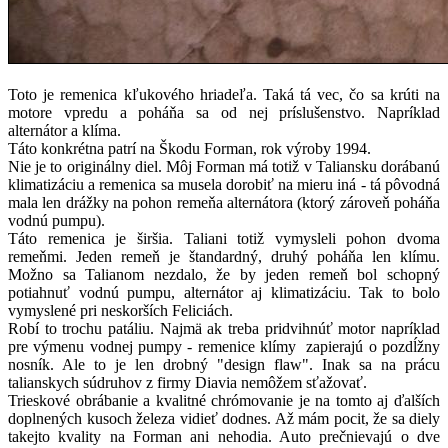
Toto je remenica kľukového hriadeľa. Taká tá vec, čo sa krúti na
motore vpredu a poháňa sa od nej príslušenstvo. Napríklad
alternátor a klíma.
Táto konkrétna patrí na Škodu Forman, rok výroby 1994.
Nie je to originálny diel. Môj Forman má totiž v Taliansku dorábanú
klimatizáciu a remenica sa musela dorobiť na mieru iná - tá pôvodná
mala len drážky na pohon remeňa alternátora (ktorý zároveň poháňa
vodnú pumpu).
Táto remenica je širšia. Taliani totiž vymysleli pohon dvoma
remeňmi. Jeden remeň je štandardný, druhý poháňa len klímu.
Možno sa Talianom nezdalo, že by jeden remeň bol schopný
potiahnuť vodnú pumpu, alternátor aj klimatizáciu. Tak to bolo
vymyslené pri neskorších Feliciách.
Robí to trochu patáliu. Najmä ak treba pridvihnúť motor napríklad
pre výmenu vodnej pumpy - remenice klímy zapierajú o pozdĺžny
nosník. Ale to je len drobný "design flaw". Inak sa na prácu
talianskych súdruhov z firmy Diavia nemôžem sťažovať.
Trieskové obrábanie a kvalitné chrómovanie je na tomto aj ďalších
doplnených kusoch železa vidieť dodnes. Až mám pocit, že sa diely
takejto kvality na Forman ani nehodia. Auto prečnievajú o dve