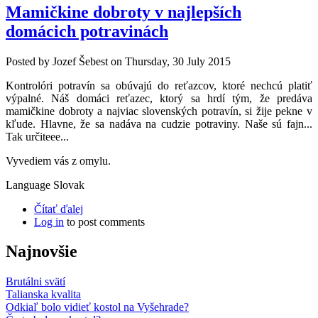
Mamičkine dobroty v najlepších
domácich potravinách
Posted by
Jozef Šebest
on
Thursday, 30 July 2015
Kontrolóri potravín sa obúvajú do reťazcov, ktoré nechcú platiť
výpalné. Náš domáci reťazec, ktorý sa hrdí tým, že predáva
mamičkine dobroty a najviac slovenských potravín, si žije pekne v
kľude. Hlavne, že sa nadáva na cudzie potraviny. Naše sú fajn...
Tak určiteee...
Vyvediem vás z omylu.
Language
Slovak
Čítať ďalej
Log in
to post comments
Najnovšie
Brutálni svätí
Talianska kvalita
Odkiaľ bolo vidieť kostol na Vyšehrade?