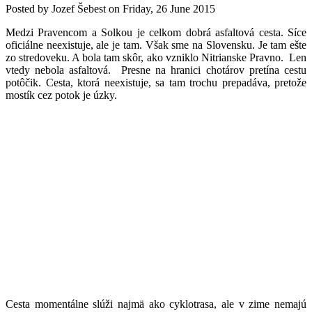
Posted by
Jozef Šebest
on
Friday, 26 June 2015
Medzi Pravencom a Solkou je celkom dobrá asfaltová cesta. Síce
oficiálne neexistuje, ale je tam. Však sme na Slovensku. Je tam ešte
zo stredoveku. A bola tam skôr, ako vzniklo Nitrianske Pravno. Len
vtedy nebola asfaltová. Presne na hranici chotárov pretína cestu
potôčik. Cesta, ktorá neexistuje, sa tam trochu prepadáva, pretože
mostík cez potok je úzky.
Cesta momentálne slúži najmä ako cyklotrasa, ale v zime nemajú