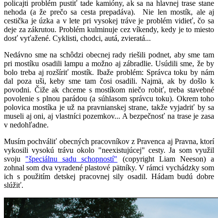
policajti problém pustiť tade kamióny, ak sa na hlavnej trase stane
nehoda (a že prečo sa cesta prepadáva). Nie len mostík, ale aj
cestička je úzka a v lete pri vysokej tráve je problém vidieť, čo sa
deje za zákrutou. Problém kulminuje cez víkendy, kedy je to miesto
dosť vyťažené. Cyklisti, chodci, autá, zvieratá...
Nedávno sme na schôdzi obecnej rady riešili podnet, aby sme tam
pri mostíku osadili lampu a možno aj zábradlie. Usúdili sme, že by
bolo treba aj rozšíriť mostík. Ibaže problém: Správca toku by nám
dal poza uši, keby sme tam čosi osadili. Najmä, ak by došlo k
povodni. Čiže ak chceme s mostíkom niečo robiť, treba stavebné
povolenie s plnou parádou (a súhlasom správcu toku). Okrem toho
polovica mostíka je už na pravnianskej strane, takže vyjadriť by sa
museli aj oni, aj vlastníci pozemkov... A bezpečnosť na trase je zasa
v nedohľadne.
Musím pochváliť obecných pracovníkov z Pravenca aj Pravna, ktorí
vykosili vysokú trávu okolo "neexistujúcej" cesty. Ja som využil
svoju
"špeciálnu sadu schopností"
(copyright Liam Neeson) a
zohnal som dva vyradené plastové pätníky. V rámci vychádzky som
ich s použitím detskej pracovnej sily osadil. Hádam budú dobre
slúžiť.