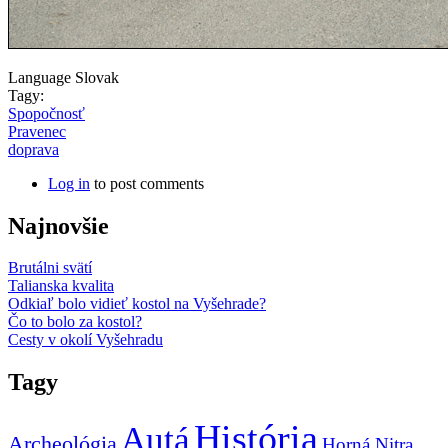
Language
Slovak
Tagy:
Spopočnosť
Pravenec
doprava
Log in
to post comments
Najnovšie
Brutálni svätí
Talianska kvalita
Odkiaľ bolo vidieť kostol na Vyšehrade?
Čo to bolo za kostol?
Cesty v okolí Vyšehradu
Tagy
História
Autá
Archeológia
Horná Nitra