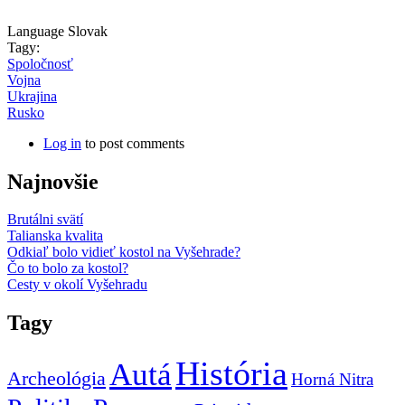
Language
Slovak
Tagy:
Spoločnosť
Vojna
Ukrajina
Rusko
Log in
to post comments
Najnovšie
Brutálni svätí
Talianska kvalita
Odkiaľ bolo vidieť kostol na Vyšehrade?
Čo to bolo za kostol?
Cesty v okolí Vyšehradu
Tagy
História
Autá
Archeológia
Horná Nitra