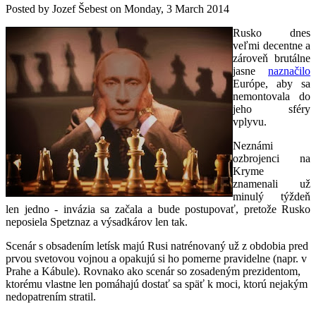
Posted by
Jozef Šebest
on
Monday, 3 March 2014
Rusko dnes
veľmi decentne a
zároveň brutálne
jasne
naznačilo
Európe, aby sa
nemontovala do
jeho sféry
vplyvu.
Neznámi
ozbrojenci na
Kryme
znamenali už
minulý týždeň
len jedno - invázia sa začala a bude postupovať, pretože Rusko
neposiela Spetznaz a výsadkárov len tak.
Scenár s obsadením letísk majú Rusi natrénovaný už z obdobia pred
prvou svetovou vojnou a opakujú si ho pomerne pravidelne (napr. v
Prahe a Kábule). Rovnako ako scenár so zosadeným prezidentom,
ktorému vlastne len pomáhajú dostať sa späť k moci, ktorú nejakým
nedopatrením stratil.