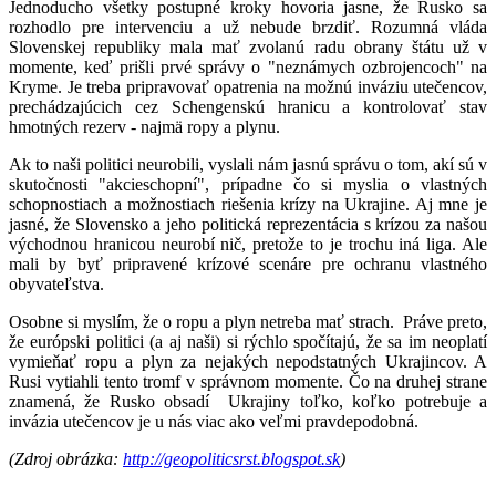
Jednoducho všetky postupné kroky hovoria jasne, že Rusko sa
rozhodlo pre intervenciu a už nebude brzdiť. Rozumná vláda
Slovenskej republiky mala mať zvolanú radu obrany štátu už v
momente, keď prišli prvé správy o "neznámych ozbrojencoch" na
Kryme. Je treba pripravovať opatrenia na možnú inváziu utečencov,
prechádzajúcich cez Schengenskú hranicu a kontrolovať stav
hmotných rezerv - najmä ropy a plynu.
Ak to naši politici neurobili, vyslali nám jasnú správu o tom, akí sú v
skutočnosti "akcieschopní", prípadne čo si myslia o vlastných
schopnostiach a možnostiach riešenia krízy na Ukrajine. Aj mne je
jasné, že Slovensko a jeho politická reprezentácia s krízou za našou
východnou hranicou neurobí nič, pretože to je trochu iná liga. Ale
mali by byť pripravené krízové scenáre pre ochranu vlastného
obyvateľstva.
Osobne si myslím, že o ropu a plyn netreba mať strach. Práve preto,
že európski politici (a aj naši) si rýchlo spočítajú, že sa im neoplatí
vymieňať ropu a plyn za nejakých nepodstatných Ukrajincov. A
Rusi vytiahli tento tromf v správnom momente. Čo na druhej strane
znamená, že Rusko obsadí Ukrajiny toľko, koľko potrebuje a
invázia utečencov je u nás viac ako veľmi pravdepodobná.
(Zdroj obrázka:
http://geopoliticsrst.blogspot.sk
)